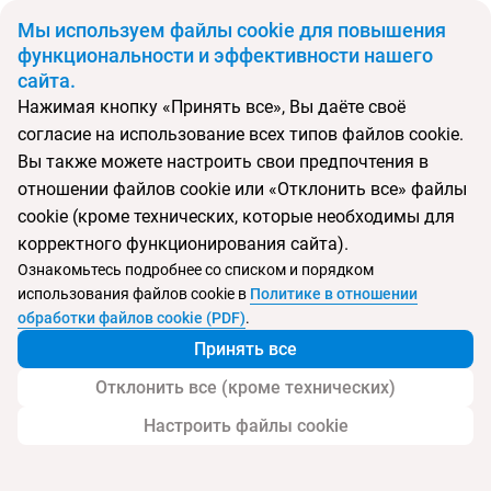
BYN
Мы используем файлы cookie для повышения
функциональности и эффективности нашего
сайта.
Главная
Поиск тура
Sanya Marriott Yalong Bay Resort & Spa
Нажимая кнопку «Принять все», Вы даёте своё
согласие на использование всех типов файлов cookie.
Вы также можете настроить свои предпочтения в
Перейти в подбор
отношении файлов cookie или «Отклонить все» файлы
cookie (кроме технических, которые необходимы для
Китай, Ялонг Бэй
корректного функционирования сайта).
Ознакомьтесь подробнее со списком и порядком
Тип:
Семейный
использования файлов cookie в
Политике в отношении
обработки файлов cookie (PDF)
.
Sanya Marriott Yalong Bay Resort & Spa
Принять все
Отклонить все (кроме технических)
Настроить файлы cookie