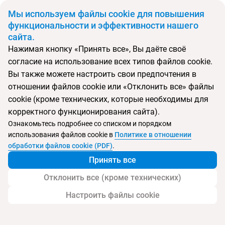
BYN
Мы используем файлы cookie для повышения
функциональности и эффективности нашего
сайта.
Главная
Поиск тура
Baohong Hotel
Нажимая кнопку «Принять все», Вы даёте своё
согласие на использование всех типов файлов cookie.
Перейти в подбор
Вы также можете настроить свои предпочтения в
отношении файлов cookie или «Отклонить все» файлы
Китай, Дадунхай
cookie (кроме технических, которые необходимы для
корректного функционирования сайта).
Тип:
Экономичный
Ознакомьтесь подробнее со списком и порядком
использования файлов cookie в
Политике в отношении
Baohong Hotel
обработки файлов cookie (PDF)
.
Принять все
Отклонить все (кроме технических)
Настроить файлы cookie