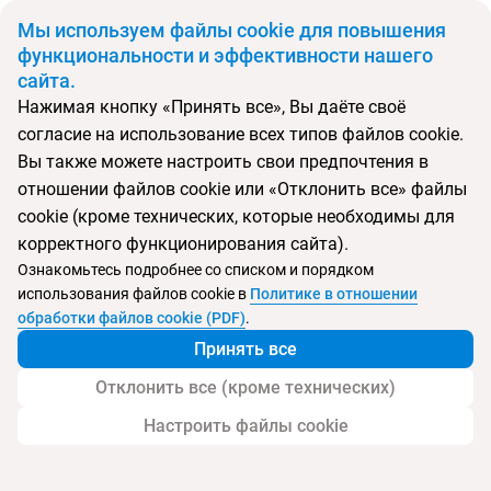
BYN
Мы используем файлы cookie для повышения
функциональности и эффективности нашего
сайта.
Главная
Поиск тура
Sansi Kendwa Beach Resort
Нажимая кнопку «Принять все», Вы даёте своё
согласие на использование всех типов файлов cookie.
Перейти в подбор
Вы также можете настроить свои предпочтения в
отношении файлов cookie или «Отклонить все» файлы
Танзания, Занзибар
cookie (кроме технических, которые необходимы для
корректного функционирования сайта).
Тип:
Семейный
Ознакомьтесь подробнее со списком и порядком
использования файлов cookie в
Политике в отношении
Sansi Kendwa Beach Resort
обработки файлов cookie (PDF)
.
Принять все
Отклонить все (кроме технических)
Настроить файлы cookie