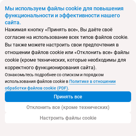
BYN
Мы используем файлы cookie для повышения
функциональности и эффективности нашего
сайта.
Главная
Поиск тура
Sani Asterias
Нажимая кнопку «Принять все», Вы даёте своё
согласие на использование всех типов файлов cookie.
Перейти в подбор
Вы также можете настроить свои предпочтения в
отношении файлов cookie или «Отклонить все» файлы
Греция, Акти Сани
cookie (кроме технических, которые необходимы для
корректного функционирования сайта).
Тип:
Deluxe отель
Ознакомьтесь подробнее со списком и порядком
использования файлов cookie в
Политике в отношении
Sani Asterias
обработки файлов cookie (PDF)
.
Принять все
Отклонить все (кроме технических)
Настроить файлы cookie
Услуги
Пляж
Детям
Дополнительно