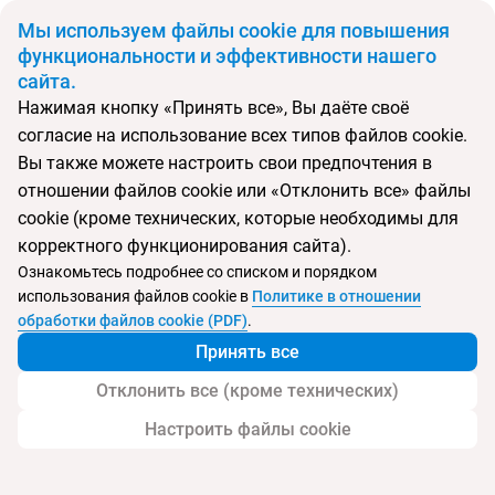
BYN
Мы используем файлы cookie для повышения
функциональности и эффективности нашего
сайта.
Главная
Поиск тура
Sanctuary Phratamnak Pattaya
Нажимая кнопку «Принять все», Вы даёте своё
согласие на использование всех типов файлов cookie.
Перейти в подбор
Вы также можете настроить свои предпочтения в
отношении файлов cookie или «Отклонить все» файлы
Таиланд, Паттайя
cookie (кроме технических, которые необходимы для
корректного функционирования сайта).
Тип:
Семейный
Ознакомьтесь подробнее со списком и порядком
использования файлов cookie в
Политике в отношении
Sanctuary Phratamnak Pattaya
обработки файлов cookie (PDF)
.
Принять все
Отклонить все (кроме технических)
Настроить файлы cookie
Услуги
Пляж
Детям