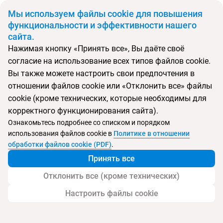
BYN
Мы используем файлы cookie для повышения
функциональности и эффективности нашего
сайта.
Главная
Поиск тура
Санаторий Бузовна
Нажимая кнопку «Принять все», Вы даёте своё
согласие на использование всех типов файлов cookie.
Перейти в подбор
Вы также можете настроить свои предпочтения в
отношении файлов cookie или «Отклонить все» файлы
Азербайджан, Баку
cookie (кроме технических, которые необходимы для
корректного функционирования сайта).
Тип:
Семейный
Ознакомьтесь подробнее со списком и порядком
использования файлов cookie в
Политике в отношении
Санаторий Бузовна
обработки файлов cookie (PDF)
.
Принять все
Отклонить все (кроме технических)
Настроить файлы cookie