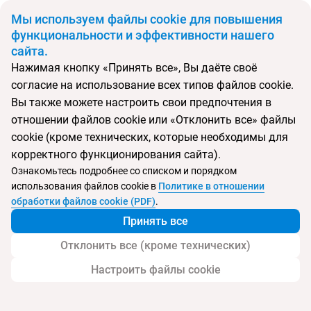
BYN
Мы используем файлы cookie для повышения
функциональности и эффективности нашего
сайта.
Главная
Поиск тура
Salt of Palmar, Mauritius
Нажимая кнопку «Принять все», Вы даёте своё
согласие на использование всех типов файлов cookie.
Перейти в подбор
Вы также можете настроить свои предпочтения в
отношении файлов cookie или «Отклонить все» файлы
Маврикий, о. Маврикий
cookie (кроме технических, которые необходимы для
корректного функционирования сайта).
Ознакомьтесь подробнее со списком и порядком
использования файлов cookie в
Политике в отношении
Salt of Palmar, Mauritius
обработки файлов cookie (PDF)
.
Принять все
Отклонить все (кроме технических)
Настроить файлы cookie