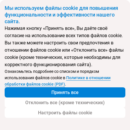
BYN
Мы используем файлы cookie для повышения
функциональности и эффективности нашего
сайта.
Главная
Поиск тура
Salalah Rotana Resort
Нажимая кнопку «Принять все», Вы даёте своё
согласие на использование всех типов файлов cookie.
Перейти в подбор
Вы также можете настроить свои предпочтения в
отношении файлов cookie или «Отклонить все» файлы
Оман, Салала
cookie (кроме технических, которые необходимы для
корректного функционирования сайта).
Тип:
Цена-качество ⚡
Ознакомьтесь подробнее со списком и порядком
использования файлов cookie в
Политике в отношении
Salalah Rotana Resort
обработки файлов cookie (PDF)
.
Принять все
Отклонить все (кроме технических)
Настроить файлы cookie