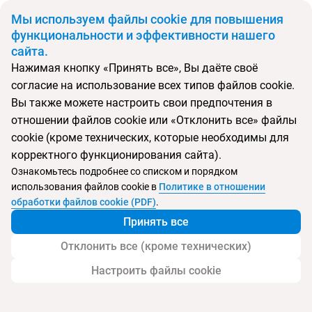
BYN
Мы используем файлы cookie для повышения
функциональности и эффективности нашего
сайта.
Главная
Поиск тура
Sala Samui Choengmon Beach Resort
Нажимая кнопку «Принять все», Вы даёте своё
согласие на использование всех типов файлов cookie.
Вы также можете настроить свои предпочтения в
Перейти в подбор
отношении файлов cookie или «Отклонить все» файлы
cookie (кроме технических, которые необходимы для
Таиланд, Чонгмон
корректного функционирования сайта).
Ознакомьтесь подробнее со списком и порядком
использования файлов cookie в
Политике в отношении
обработки файлов cookie (PDF)
.
Sala Samui Choengmon Beach Resort
Принять все
Отклонить все (кроме технических)
Настроить файлы cookie
Услуги
Пляж
Детям