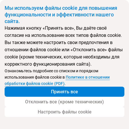
BYN
Мы используем файлы cookie для повышения
функциональности и эффективности нашего
сайта.
Главная
Поиск тура
Rum Bungalow Resort
Нажимая кнопку «Принять все», Вы даёте своё
согласие на использование всех типов файлов cookie.
Перейти в подбор
Вы также можете настроить свои предпочтения в
отношении файлов cookie или «Отклонить все» файлы
Вьетнам, Фукуок
cookie (кроме технических, которые необходимы для
корректного функционирования сайта).
Тип:
Цена-качество ⚡
Ознакомьтесь подробнее со списком и порядком
использования файлов cookie в
Политике в отношении
Rum Bungalow Resort
обработки файлов cookie (PDF)
.
Принять все
Отклонить все (кроме технических)
Настроить файлы cookie
Услуги
Пляж
Детям