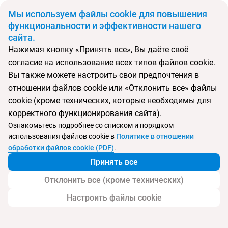
BYN
Мы используем файлы cookie для повышения
функциональности и эффективности нашего
сайта.
Главная
Поиск тура
Royal Paradise Beach Resort & Spa
Нажимая кнопку «Принять все», Вы даёте своё
согласие на использование всех типов файлов cookie.
Перейти в подбор
Вы также можете настроить свои предпочтения в
отношении файлов cookie или «Отклонить все» файлы
Греция, Потос
cookie (кроме технических, которые необходимы для
корректного функционирования сайта).
Ознакомьтесь подробнее со списком и порядком
использования файлов cookie в
Политике в отношении
Royal Paradise Beach Resort & Spa
обработки файлов cookie (PDF)
.
Принять все
Отклонить все (кроме технических)
Настроить файлы cookie