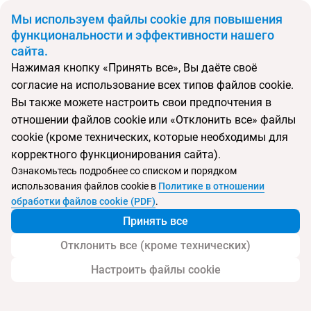
BYN
Мы используем файлы cookie для повышения
функциональности и эффективности нашего
сайта.
Главная
Поиск тура
Royal Marmin Bay Boutique & Art Hotel
Нажимая кнопку «Принять все», Вы даёте своё
согласие на использование всех типов файлов cookie.
Вы также можете настроить свои предпочтения в
Перейти в подбор
отношении файлов cookie или «Отклонить все» файлы
cookie (кроме технических, которые необходимы для
Греция, Элунда
корректного функционирования сайта).
Ознакомьтесь подробнее со списком и порядком
Тип:
Только для взрослых
использования файлов cookie в
Политике в отношении
обработки файлов cookie (PDF)
.
Royal Marmin Bay Boutique & Art Hotel
Принять все
Отклонить все (кроме технических)
Настроить файлы cookie