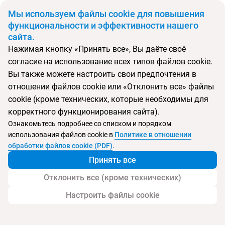
BYN
Мы используем файлы cookie для повышения
функциональности и эффективности нашего
сайта.
Главная
Поиск тура
Royal Beach Hotel & Resort
Нажимая кнопку «Принять все», Вы даёте своё
согласие на использование всех типов файлов cookie.
Перейти в подбор
Вы также можете настроить свои предпочтения в
отношении файлов cookie или «Отклонить все» файлы
ОАЭ, Фуджейра
cookie (кроме технических, которые необходимы для
корректного функционирования сайта).
Тип:
Семейный
Ознакомьтесь подробнее со списком и порядком
использования файлов cookie в
Политике в отношении
Royal Beach Hotel & Resort
обработки файлов cookie (PDF)
.
Принять все
Отклонить все (кроме технических)
Настроить файлы cookie