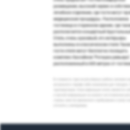
размещение, высокий сервис и собстве
лечебное отделение, где гости могут пр
медицинские процедуры. Расположена
гостиница в старинном здании, где так
располагается концертный Хрустальны
Отель очень красивый, его интерьеры
выполнены в классическом стиле.Такж
гости отеля могут бесплатно посещать
комплекс бассейнов "Рогашка ривьера"
расположенный в 600 метрах от гостин
В стоимость тура на регулярных рейсах заложен 
актуального тарифа либо изменение дат поездки. 
туроператоров. Классификация отеля, является су
и прочей информации на момент изготовления ре
страны (места) временного пребывания и (или) к
уточнять у менеджера.