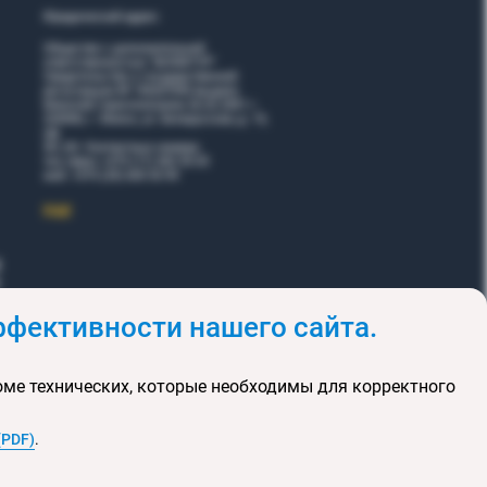
Юридический адрес:
Общество с дополнительной
ответственностью "ВОЯЖТУР"
Свидетельство о государственной
регистрации № 190207095 выдано
Минский горисполкомом 26.02.2001 г.
220006, г. Минск, ул. Белорусская, д. 15,
оф.
5Н, 6Н. Контактные номера:
тел./факс +375 (17) 365 35 03
моб. +375 (29) 605 55 99
EЩЕ
фективности нашего сайта.
и
Акции
оме технических, которые необходимы для корректного
клюзивных туров
та сайта
(PDF)
.