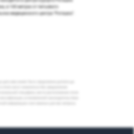
на, в 100 метрах от питьевого
ьона медицинского центра "Рогашка".
шу дату вам может быть предложена доплата до
 в отеле могут измениться без уведомления
егиональной специфики, места расположения отеля
классификации, установленной законодательством
очной информации и все важные для вас вопросы