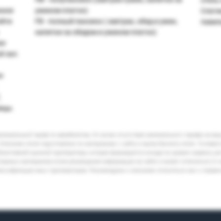
нное
ужином платно)
Слати
ойти
FB - полный пансион ( завтрак, обед и ужин,
павил
напитки за обедом и ужином платно)
же
й зал.
е
,
ицы.
минимальный тариф по авиабилетам. В случае отсутствия минимального тарифа на ва
Описание отеля подготовлено по материалам с сайта и промо-буклета отеля. Условия
бъективной оценкой туроператора, которая формируется исходя из уровня сервиса, р
кламных материалов и/или размещения информации на сайте и может отличаться от 
лассификации иных туроператоров. Рекомендуем к описанию относиться как к справ