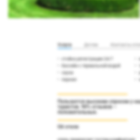
Услуги
Детям
Контакты оте
стойка регистрации 24/7
бассейн с термальной водой
сауна
парная
Пользуется высоким спросом у н
туристов. 90% отзывов –
положительные.
Об отеле
отель предлагает гостям комфортное