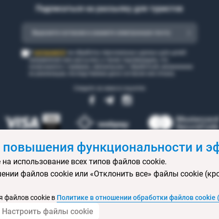
Подписаться на рассылку для туристов
согласен(а)
Я
на обработку персональных данных для целей
направления мне рассылки, а также подтверждаю, что
ознакомился с правами, связанными с обработкой, механизмом
их реализации, последствиями дачи согласия или отказа.
Следите за нами в соцсетях
 повышения функциональности и эф
 на использование всех типов файлов cookie.
 бронирования
Статьи
Контакты
Агентствам онлайн
Ваканси
ении файлов cookie или «Отклонить все» файлы cookie (кр
ртификаты
Горящие туры
Экскурсионные туры
Календарь экс
изы
Политика конфиденциальности
Выбор настроек cookie
Кар
 файлов cookie в
Политике в отношении обработки файлов cookie 
Настроить файлы cookie