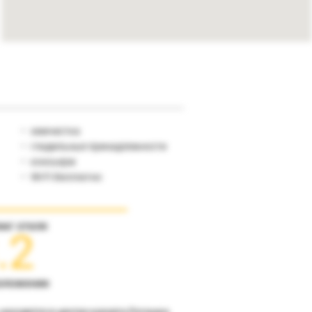
химчистка
гладильные принадлежности
консьерж
Wi-Fi бесплатно
инг отеля
.2
оложение
 находится в центре курорта Рогашка