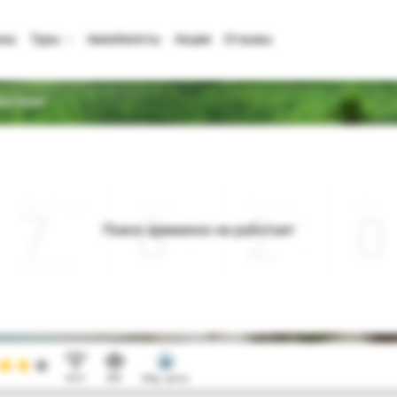
аны
Туры
Авиабилеты
Акции
Отзывы
nd Hotel
Дата отъезда
Ночей
Взрослые
Дети
0
2
0
Поиск временно не работает
Август 2026
Wi-Fi
SPA
Мед. центр