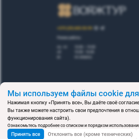
+375 (29) 605-55-99
Режим работы:
пн - пт
10.00 – 19.00
сб
10.00 - 16.00
вс
по запросу
Мы используем файлы cookie для
Нажимая кнопку «Принять все», Вы даёте своё согласие
Правила
Вы также можете настроить свои предпочтения в отнош
Подарочные се
функционирования сайта).
MICE
В
Ознакомьтесь подробнее со списком и порядком использования
Принять все
Отклонить все (кроме технических)