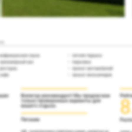
ля
инфракрасная сауна
летняя терраса
тренажерный зал
парковка
ресторан
прокат автомобилей
кафе
прокат велосипедов
аших
Вояжтур рекомендует! Мы предлагаем
Рейт
8
только проверенные варианты для
вашего отдыха.
Питание
Расп
НВ - полупансион (завтрак+ужин, напитки за
отель