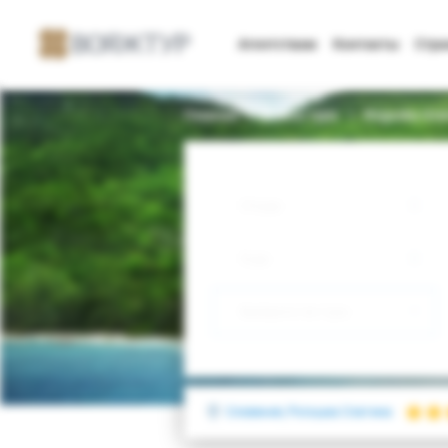
Агентствам
Контакты
Стр
Главная
Поиск тура
Rogaska Gra
Откуда
Куда
Выберите тип тура
Словения, Рогашка Слатина