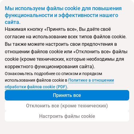
BYN
Мы используем файлы cookie для повышения
функциональности и эффективности нашего
сайта.
Главная
Поиск тура
Rixos Premium Belek
Нажимая кнопку «Принять все», Вы даёте своё
согласие на использование всех типов файлов cookie.
Перейти в подбор
Вы также можете настроить свои предпочтения в
отношении файлов cookie или «Отклонить все» файлы
Турция, Белек
cookie (кроме технических, которые необходимы для
корректного функционирования сайта).
Тип:
Семейный
Ознакомьтесь подробнее со списком и порядком
использования файлов cookie в
Политике в отношении
Rixos Premium Belek
обработки файлов cookie (PDF)
.
Принять все
Отклонить все (кроме технических)
Настроить файлы cookie