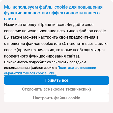
BYN
Мы используем файлы cookie для повышения
функциональности и эффективности нашего
сайта.
Главная
Поиск тура
Rivijera
Нажимая кнопку «Принять все», Вы даёте своё
согласие на использование всех типов файлов cookie.
Перейти в подбор
Вы также можете настроить свои предпочтения в
отношении файлов cookie или «Отклонить все» файлы
Черногория, Петровац
cookie (кроме технических, которые необходимы для
корректного функционирования сайта).
Ознакомьтесь подробнее со списком и порядком
Хит продаж
использования файлов cookie в
Политике в отношении
Rivijera
обработки файлов cookie (PDF)
.
Принять все
Отклонить все (кроме технических)
Настроить файлы cookie