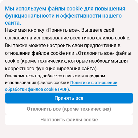
BYN
Мы используем файлы cookie для повышения
функциональности и эффективности нашего
сайта.
Главная
Поиск тура
Riviera
Нажимая кнопку «Принять все», Вы даёте своё
согласие на использование всех типов файлов cookie.
Перейти в подбор
Вы также можете настроить свои предпочтения в
отношении файлов cookie или «Отклонить все» файлы
Словения, Порторож
cookie (кроме технических, которые необходимы для
корректного функционирования сайта).
Тип:
Семейный
Ознакомьтесь подробнее со списком и порядком
использования файлов cookie в
Политике в отношении
Riviera
обработки файлов cookie (PDF)
.
Принять все
Отклонить все (кроме технических)
Настроить файлы cookie