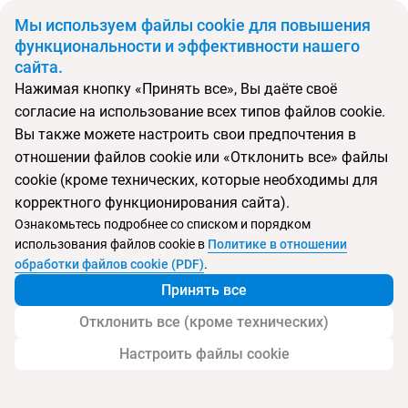
BYN
Мы используем файлы cookie для повышения
функциональности и эффективности нашего
сайта.
Главная
Поиск тура
Riu Ahungalla
Нажимая кнопку «Принять все», Вы даёте своё
согласие на использование всех типов файлов cookie.
Перейти в подбор
Вы также можете настроить свои предпочтения в
отношении файлов cookie или «Отклонить все» файлы
Шри-Ланка, Ахунгалла
cookie (кроме технических, которые необходимы для
корректного функционирования сайта).
Ознакомьтесь подробнее со списком и порядком
Хит продаж
Тип:
Семейный
использования файлов cookie в
Политике в отношении
Riu Ahungalla
обработки файлов cookie (PDF)
.
Принять все
Отклонить все (кроме технических)
Настроить файлы cookie