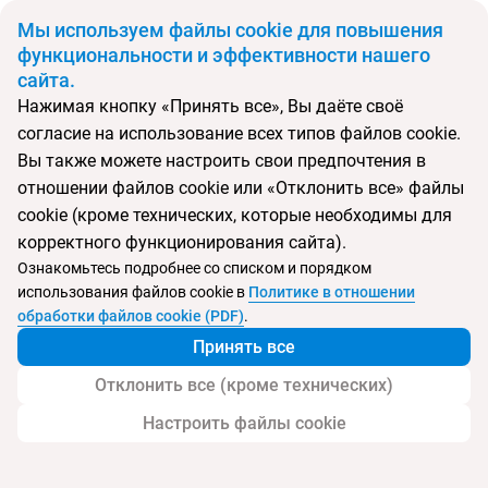
BYN
Мы используем файлы cookie для повышения
функциональности и эффективности нашего
сайта.
Главная
Поиск тура
RIU Turquoise Mauritius (ex. RIU Creole)
Нажимая кнопку «Принять все», Вы даёте своё
согласие на использование всех типов файлов cookie.
Вы также можете настроить свои предпочтения в
Перейти в подбор
отношении файлов cookie или «Отклонить все» файлы
cookie (кроме технических, которые необходимы для
Маврикий, о. Маврикий
корректного функционирования сайта).
Ознакомьтесь подробнее со списком и порядком
использования файлов cookie в
Политике в отношении
обработки файлов cookie (PDF)
.
RIU Turquoise Mauritius (ex. RIU Creole)
Принять все
Отклонить все (кроме технических)
Настроить файлы cookie