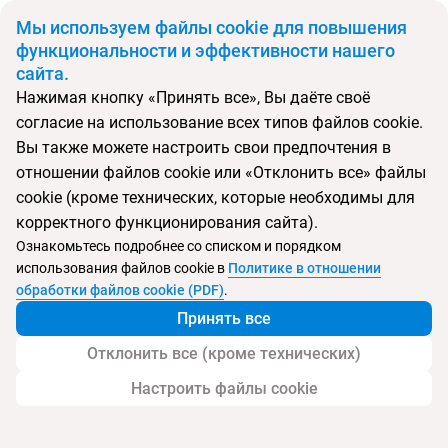
BYN
Мы используем файлы cookie для повышения
функциональности и эффективности нашего
сайта.
Главная
Поиск тура
Riu Atoll
Нажимая кнопку «Принять все», Вы даёте своё
согласие на использование всех типов файлов cookie.
Перейти в подбор
Вы также можете настроить свои предпочтения в
отношении файлов cookie или «Отклонить все» файлы
Мальдивы, Мальдивские острова
cookie (кроме технических, которые необходимы для
корректного функционирования сайта).
Тип:
Семейный
Ознакомьтесь подробнее со списком и порядком
использования файлов cookie в
Политике в отношении
Riu Atoll
обработки файлов cookie (PDF)
.
Принять все
Отклонить все (кроме технических)
Настроить файлы cookie