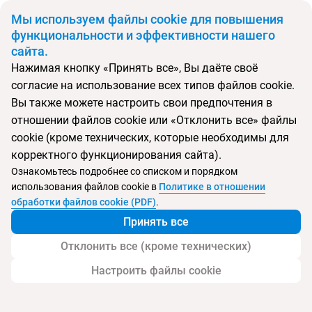
BYN
Мы используем файлы cookie для повышения
функциональности и эффективности нашего
сайта.
Главная
Поиск тура
Rita Resort & Residence
Нажимая кнопку «Принять все», Вы даёте своё
согласие на использование всех типов файлов cookie.
Перейти в подбор
Вы также можете настроить свои предпочтения в
отношении файлов cookie или «Отклонить все» файлы
Таиланд, Южная Паттайя
cookie (кроме технических, которые необходимы для
корректного функционирования сайта).
Ознакомьтесь подробнее со списком и порядком
использования файлов cookie в
Политике в отношении
Rita Resort & Residence
обработки файлов cookie (PDF)
.
Принять все
Отклонить все (кроме технических)
Настроить файлы cookie