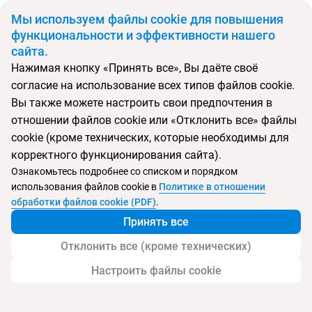
BYN
Мы используем файлы cookie для повышения
функциональности и эффективности нашего
сайта.
Главная
Поиск тура
Renaissance Hanioti Resort & Spa
Нажимая кнопку «Принять все», Вы даёте своё
согласие на использование всех типов файлов cookie.
Перейти в подбор
Вы также можете настроить свои предпочтения в
отношении файлов cookie или «Отклонить все» файлы
Греция, Ханьоти
cookie (кроме технических, которые необходимы для
корректного функционирования сайта).
Тип:
Семейный
Ознакомьтесь подробнее со списком и порядком
использования файлов cookie в
Политике в отношении
Renaissance Hanioti Resort & Spa
обработки файлов cookie (PDF)
.
Принять все
Отклонить все (кроме технических)
Настроить файлы cookie