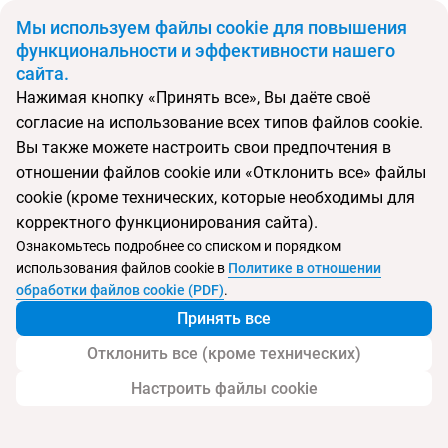
BYN
Мы используем файлы cookie для повышения
функциональности и эффективности нашего
сайта.
Главная
Поиск тура
Regnum Carya Golf&SPA Resort
Нажимая кнопку «Принять все», Вы даёте своё
согласие на использование всех типов файлов cookie.
Перейти в подбор
Вы также можете настроить свои предпочтения в
отношении файлов cookie или «Отклонить все» файлы
Турция, Белек
cookie (кроме технических, которые необходимы для
корректного функционирования сайта).
Тип:
Deluxe отель
Ознакомьтесь подробнее со списком и порядком
использования файлов cookie в
Политике в отношении
Regnum Carya Golf&SPA Resort
обработки файлов cookie (PDF)
.
Принять все
Отклонить все (кроме технических)
Настроить файлы cookie