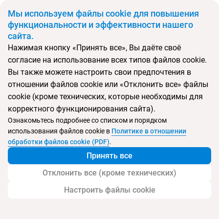
BYN
Мы используем файлы cookie для повышения
функциональности и эффективности нашего
сайта.
Главная
Поиск тура
Regent Porto Montenegro
Нажимая кнопку «Принять все», Вы даёте своё
согласие на использование всех типов файлов cookie.
Перейти в подбор
Вы также можете настроить свои предпочтения в
отношении файлов cookie или «Отклонить все» файлы
Черногория, Тиват
cookie (кроме технических, которые необходимы для
корректного функционирования сайта).
Тип:
Deluxe отель
Ознакомьтесь подробнее со списком и порядком
использования файлов cookie в
Политике в отношении
Regent Porto Montenegro
обработки файлов cookie (PDF)
.
Принять все
Отклонить все (кроме технических)
Настроить файлы cookie