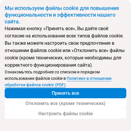
BYN
Мы используем файлы cookie для повышения
функциональности и эффективности нашего
сайта.
Главная
Поиск тура
Reef Oasis Blue Bay Resort & Spa
Нажимая кнопку «Принять все», Вы даёте своё
согласие на использование всех типов файлов cookie.
Перейти в подбор
Вы также можете настроить свои предпочтения в
отношении файлов cookie или «Отклонить все» файлы
Египет, Шарм эль Шейх
cookie (кроме технических, которые необходимы для
корректного функционирования сайта).
Ознакомьтесь подробнее со списком и порядком
использования файлов cookie в
Политике в отношении
Reef Oasis Blue Bay Resort & Spa
обработки файлов cookie (PDF)
.
Принять все
Отклонить все (кроме технических)
Настроить файлы cookie