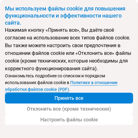
BYN
Мы используем файлы cookie для повышения
функциональности и эффективности нашего
сайта.
Главная
Поиск тура
Ramon
Нажимая кнопку «Принять все», Вы даёте своё
согласие на использование всех типов файлов cookie.
Перейти в подбор
Вы также можете настроить свои предпочтения в
отношении файлов cookie или «Отклонить все» файлы
Италия, Валь ди Фасса
cookie (кроме технических, которые необходимы для
корректного функционирования сайта).
Тип:
Семейный
Ознакомьтесь подробнее со списком и порядком
использования файлов cookie в
Политике в отношении
Ramon
обработки файлов cookie (PDF)
.
Принять все
Отклонить все (кроме технических)
Настроить файлы cookie