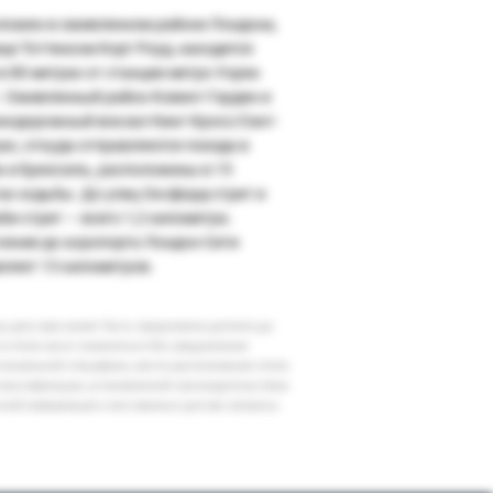
ложен в оживленном районе Лондона,
ице Тоттенхэм Корт Роуд, находится
 в 80 метрах от станции метро Уорен
. Оживленный район Ковент-Гарден и
нодорожный вокзал Кинг-Кросс/Сент-
ас, откуда отправляются поезда в
 и Брюссель, расположены в 15
ах ходьбы. До улиц Оксфорд-стрит и
би-стрит — всего 1,2 километра.
ояние до аэропорта Лондон-Сити
вляет 13 километров.
шу дату вам может быть предложена доплата до
 в отеле могут измениться без уведомления
егиональной специфики, места расположения отеля
классификации, установленной законодательством
очной информации и все важные для вас вопросы