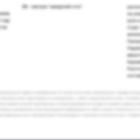
BB - завтрак "шведский стол".
распо
нием,
на ул
году.
всего
тов.
Стрит
желез
Панкр
Париж
минут
Карна
Расст
соста
минимальный тариф по авиабилетам. В случае отсутствия минимального тарифа на ва
Описание отеля подготовлено по материалам с сайта и промо-буклета отеля. Условия
бъективной оценкой туроператора, которая формируется исходя из уровня сервиса, р
кламных материалов и/или размещения информации на сайте и может отличаться от 
лассификации иных туроператоров. Рекомендуем к описанию относиться как к справ