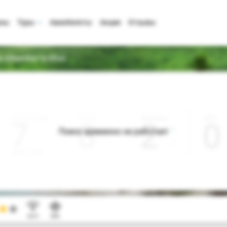
аны
Туры
Авиабилеты
Акции
Отзывы
e Edwardian Grafton
Дата отъезда
Ночей
Взрослые
Дети
0
2
0
Поиск временно не работает
Август 2026
Wi-Fi
SPA