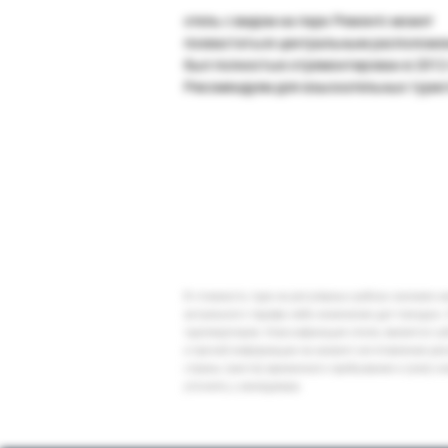
отель с видом на парк Режентс может
похвастаться центральным расположе
был полностью отремонтирован в 2012 
Рекомендуем для взыскательных турис
В стоимость тура на регулярных рейсах заложен 
актуального тарифа либо изменение дат поездки. 
туроператоров. Классификация отеля, является су
и прочей информации на момент изготовления ре
страны (места) временного пребывания и (или) к
уточнять у менеджера.