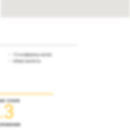
13 конференц-залов
обмен валюты
инг отеля
.3
оложение