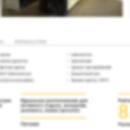
но
Контакты отеля
сауна
химчистка
салон красоты
прачечная
фитнес-центр
прокат автомобилей
Wi Fi (бесплатно)
банкетный зал
услуги консьержа
бизнес-центр с Wi-Fi
агаем
Идеальное расположение для
Рейт
8
я
активного отдыха, экскурсий,
шоппинга, пеших прогулок.
Питание
Расп