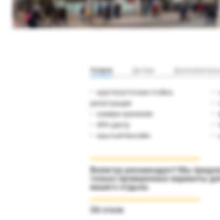
Услуги
Детям
Дополнитель
круглосуточная стойка
регистрации
камера хранения
SPA-центр
крытый бассейн
Вояжтур рекомендует! Мы предл
только проверенные варианты дл
вашего отдыха.
Об отеле