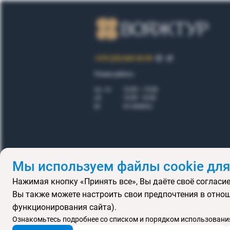
+375 (29) 605-55-99
Режим работы:
пн - пт
10.00 – 19.00
сб
10.00 - 16.00
вс
по запросу
Мы используем файлы cookie для
Нажимая кнопку «Принять все», Вы даёте своё согласие
Правила
Вы также можете настроить свои предпочтения в отнош
Подарочные се
функционирования сайта).
MICE
В
Ознакомьтесь подробнее со списком и порядком использования