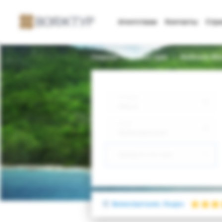
Агентствам
Контакты
Стр
Главная
Поиск тура
Radisson Blu
Откуда
Минск
Куда
Великобритания
Выберите тип тура
Великобритания, Лондон