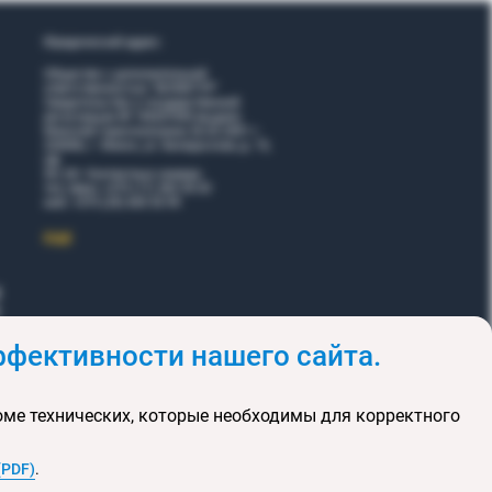
Юридический адрес:
Общество с дополнительной
ответственностью "ВОЯЖТУР"
Свидетельство о государственной
регистрации № 190207095 выдано
Минский горисполкомом 26.02.2001 г.
220006, г. Минск, ул. Белорусская, д. 15,
оф.
5Н, 6Н. Контактные номера:
тел./факс +375 (17) 365 35 03
моб. +375 (29) 605 55 99
EЩЕ
фективности нашего сайта.
и
Акции
оме технических, которые необходимы для корректного
клюзивных туров
та сайта
(PDF)
.