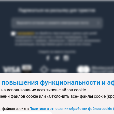
Подписаться на рассылку для туристов
согласен(а)
Я
на обработку персональных данных для целей
направления мне рассылки, а также подтверждаю, что
ознакомился с правами, связанными с обработкой, механизмом
их реализации, последствиями дачи согласия или отказа.
Следите за нами в соцсетях
 повышения функциональности и эф
 на использование всех типов файлов cookie.
 бронирования
Статьи
Контакты
Агентствам онлайн
Ваканси
ении файлов cookie или «Отклонить все» файлы cookie (кр
ртификаты
Горящие туры
Экскурсионные туры
Календарь экс
изы
Политика конфиденциальности
Выбор настроек cookie
Кар
 файлов cookie в
Политике в отношении обработки файлов cookie 