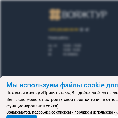
+375 (29) 605-55-99
Режим работы:
пн - пт
10.00 – 19.00
сб
10.00 - 16.00
вс
по запросу
Мы используем файлы cookie для
Нажимая кнопку «Принять все», Вы даёте своё согласие
Правила
Вы также можете настроить свои предпочтения в отнош
Подарочные се
функционирования сайта).
MICE
В
Ознакомьтесь подробнее со списком и порядком использования