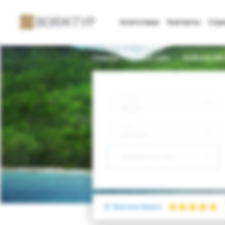
Агентствам
Контакты
Стр
Главная
Поиск тура
Radisson Blu
Откуда
Минск
Куда
Вьетнам
Выберите тип тура
Вьетнам, Фукуок