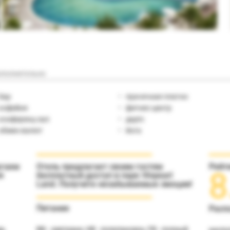
полнительно
бар
прачечная платно
кофейня
фитнес-центр
конференц-зал
дартс
обмен валют
йога
агаем
Отель предлагает своим гостям
Рейт
8
я
бесплатный доступ в парк Vinpearl
Land. Получите незабываемые эмоции!
Питание
Расп
а,
BB - завтраки, HB - полупансион, FB - полный
распо