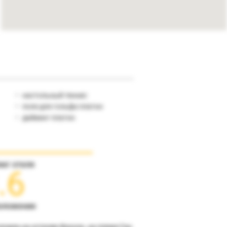
настольный теннис
поле для гольфа платно
дайвинг платно
инг отеля
.6
оложение
ложен на острове Фукуок, на пляже Ган