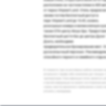
расположен на частном пляже в 400 ме
от парка Vinpearl Land. Отель предлагае
своим гостям бесплатный доступ в
парк Vinpearl Land до 16:45, казино,
роскошные номера и великолепную кух
также СПА-центр Akoya Spa. Предостав
бесплатный шаттл-бас до центра Дуонг
Донга, необходимо
предварительное бронирование мест. Е
русскоязычный персонал. Рекомендуем
спокойного парного и семейного отдых
В стоимость тура на регулярных рейсах заложен 
актуального тарифа либо изменение дат поездки. 
туроператоров. Классификация отеля, является су
и прочей информации на момент изготовления ре
страны (места) временного пребывания и (или) к
уточнять у менеджера.