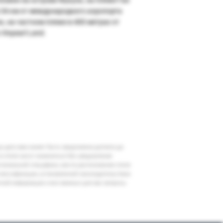
в 34 км от международного аэропорта
к, на частном пляже в 400 метрах от
Vinpearl Land.
шу дату вам может быть предложена доплата до
 в отеле могут измениться без уведомления
егиональной специфики, места расположения отеля
классификации, установленной законодательством
очной информации и все важные для вас вопросы