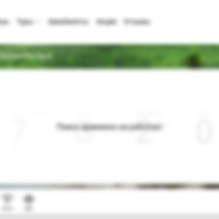
аны
Туры
Авиабилеты
Акции
Отзывы
 Resort Phu Quoc
Дата отъезда
Ночей
Взрослые
Дети
0
2
0
Поиск временно не работает
Август 2026
Wi-Fi
SPA