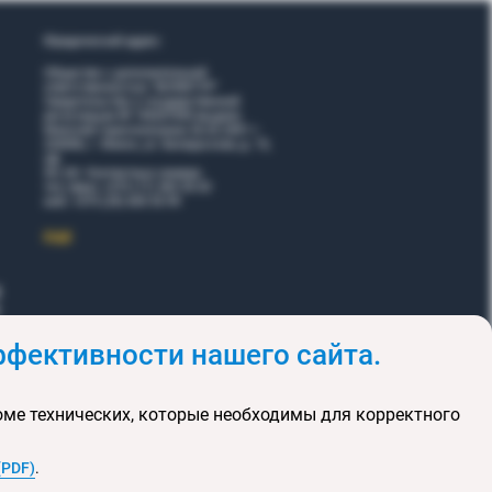
Юридический адрес:
Общество с дополнительной
ответственностью "ВОЯЖТУР"
Свидетельство о государственной
регистрации № 190207095 выдано
Минский горисполкомом 26.02.2001 г.
220006, г. Минск, ул. Белорусская, д. 15,
оф.
5Н, 6Н. Контактные номера:
тел./факс +375 (17) 365 35 03
моб. +375 (29) 605 55 99
EЩЕ
фективности нашего сайта.
и
Акции
оме технических, которые необходимы для корректного
клюзивных туров
та сайта
(PDF)
.