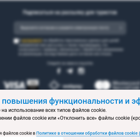
Подписаться на рассылку для туристов
согласен(а)
Я
на обработку персональных данных для целей
направления мне рассылки, а также подтверждаю, что
ознакомился с правами, связанными с обработкой, механизмом
их реализации, последствиями дачи согласия или отказа.
Следите за нами в соцсетях
 повышения функциональности и эф
 на использование всех типов файлов cookie.
 бронирования
Статьи
Контакты
Агентствам онлайн
Ваканси
ении файлов cookie или «Отклонить все» файлы cookie (кр
ртификаты
Горящие туры
Экскурсионные туры
Календарь экс
изы
Политика конфиденциальности
Выбор настроек cookie
Кар
 файлов cookie в
Политике в отношении обработки файлов cookie 