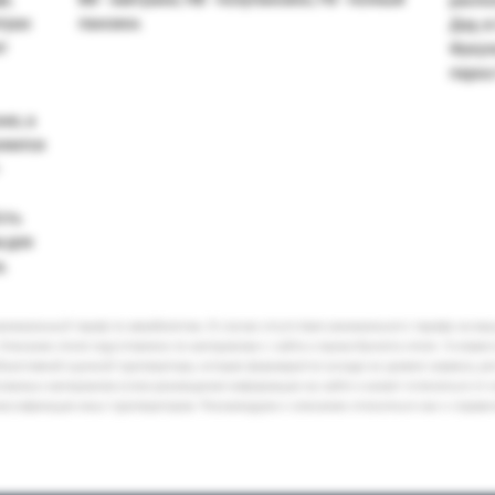
трах
пансион.
Дау, 
т
Фукуо
парка 
ню, а
ляется
-
сть
 для
а.
минимальный тариф по авиабилетам. В случае отсутствия минимального тарифа на ва
Описание отеля подготовлено по материалам с сайта и промо-буклета отеля. Условия
бъективной оценкой туроператора, которая формируется исходя из уровня сервиса, р
кламных материалов и/или размещения информации на сайте и может отличаться от 
лассификации иных туроператоров. Рекомендуем к описанию относиться как к справ