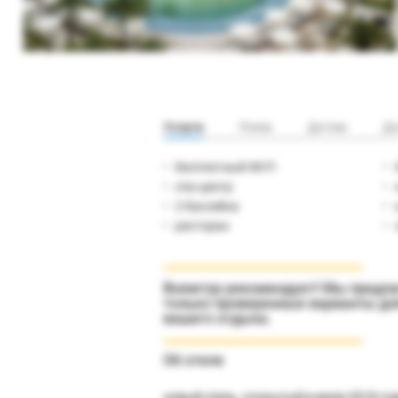
Услуги
Пляж
Детям
До
бесплатный Wi-Fi
спа-центр
2 бассейна
ресторан
Вояжтур рекомендует! Мы предл
только проверенные варианты дл
вашего отдыха.
Об отеле
новый отель, открытый в июле 2018 год