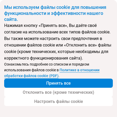
BYN
Мы используем файлы cookie для повышения
функциональности и эффективности нашего
сайта.
Главная
Поиск тура
Radisson Blu Poste La Fayette Resort & Spa
Нажимая кнопку «Принять все», Вы даёте своё
согласие на использование всех типов файлов cookie.
Вы также можете настроить свои предпочтения в
Перейти в подбор
отношении файлов cookie или «Отклонить все» файлы
cookie (кроме технических, которые необходимы для
Маврикий, о. Маврикий
корректного функционирования сайта).
Ознакомьтесь подробнее со списком и порядком
использования файлов cookie в
Политике в отношении
обработки файлов cookie (PDF)
.
Radisson Blu Poste La Fayette Resort & Spa
Принять все
Отклонить все (кроме технических)
Настроить файлы cookie