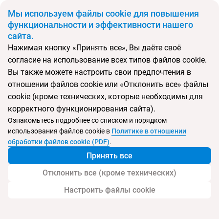
BYN
Мы используем файлы cookie для повышения
функциональности и эффективности нашего
сайта.
Главная
Поиск тура
Radisson Beach Resort Larnaca
Нажимая кнопку «Принять все», Вы даёте своё
согласие на использование всех типов файлов cookie.
Перейти в подбор
Вы также можете настроить свои предпочтения в
отношении файлов cookie или «Отклонить все» файлы
Кипр, Ларнака
cookie (кроме технических, которые необходимы для
корректного функционирования сайта).
Тип:
Семейный
Ознакомьтесь подробнее со списком и порядком
использования файлов cookie в
Политике в отношении
Radisson Beach Resort Larnaca
обработки файлов cookie (PDF)
.
Принять все
Отклонить все (кроме технических)
Настроить файлы cookie