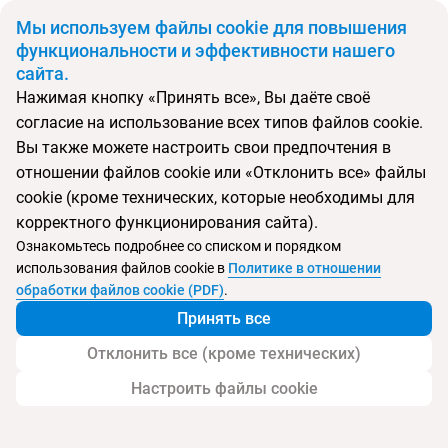
BYN
Мы используем файлы cookie для повышения
функциональности и эффективности нашего
сайта.
Главная
Поиск тура
Queen's Park Goynuk
Нажимая кнопку «Принять все», Вы даёте своё
согласие на использование всех типов файлов cookie.
Перейти в подбор
Вы также можете настроить свои предпочтения в
отношении файлов cookie или «Отклонить все» файлы
Турция, Кемер
cookie (кроме технических, которые необходимы для
корректного функционирования сайта).
Тип:
Семейный
Ознакомьтесь подробнее со списком и порядком
использования файлов cookie в
Политике в отношении
Queen's Park Goynuk
обработки файлов cookie (PDF)
.
Принять все
Отклонить все (кроме технических)
Настроить файлы cookie