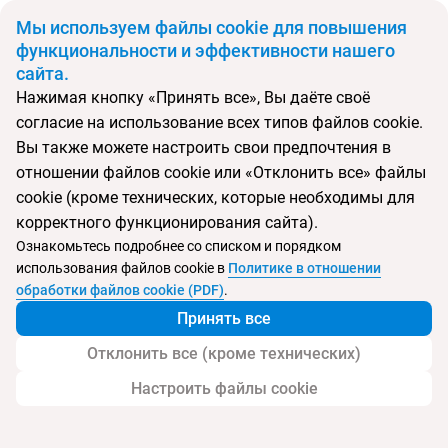
BYN
Мы используем файлы cookie для повышения
функциональности и эффективности нашего
сайта.
Главная
Поиск тура
Rai Premium Tekirova (ex.Queen's Park Rai Premium Tekirova)
Нажимая кнопку «Принять все», Вы даёте своё
согласие на использование всех типов файлов cookie.
Вы также можете настроить свои предпочтения в
Перейти в подбор
отношении файлов cookie или «Отклонить все» файлы
cookie (кроме технических, которые необходимы для
Турция, Кемер
корректного функционирования сайта).
Ознакомьтесь подробнее со списком и порядком
использования файлов cookie в
Политике в отношении
обработки файлов cookie (PDF)
.
Rai Premium Tekirova (ex.Queen's Park Rai
Принять все
Premium Tekirova)
Отклонить все (кроме технических)
Настроить файлы cookie