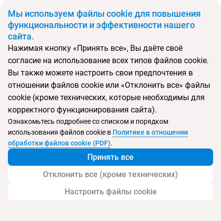
BYN
Мы используем файлы cookie для повышения
функциональности и эффективности нашего
сайта.
Главная
Поиск тура
Pullman Tbilisi Axis Towers
Нажимая кнопку «Принять все», Вы даёте своё
согласие на использование всех типов файлов cookie.
Перейти в подбор
Вы также можете настроить свои предпочтения в
отношении файлов cookie или «Отклонить все» файлы
Грузия, Тбилиси
cookie (кроме технических, которые необходимы для
корректного функционирования сайта).
Тип:
Городской
Ознакомьтесь подробнее со списком и порядком
использования файлов cookie в
Политике в отношении
Pullman Tbilisi Axis Towers
обработки файлов cookie (PDF)
.
Принять все
Отклонить все (кроме технических)
Настроить файлы cookie