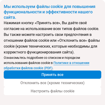
BYN
Мы используем файлы cookie для повышения
функциональности и эффективности нашего
сайта.
Главная
Поиск тура
Proud Phuket
Нажимая кнопку «Принять все», Вы даёте своё
согласие на использование всех типов файлов cookie.
Перейти в подбор
Вы также можете настроить свои предпочтения в
отношении файлов cookie или «Отклонить все» файлы
Таиланд, Най Янг
cookie (кроме технических, которые необходимы для
корректного функционирования сайта).
Тип:
Семейный
Ознакомьтесь подробнее со списком и порядком
использования файлов cookie в
Политике в отношении
Proud Phuket
обработки файлов cookie (PDF)
.
Принять все
Отклонить все (кроме технических)
Настроить файлы cookie