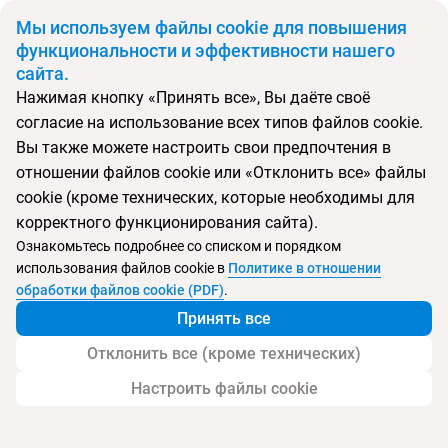
BYN
Мы используем файлы cookie для повышения
функциональности и эффективности нашего
сайта.
Главная
Поиск тура
Princess Jerolda
Нажимая кнопку «Принять все», Вы даёте своё
согласие на использование всех типов файлов cookie.
Перейти в подбор
Вы также можете настроить свои предпочтения в
отношении файлов cookie или «Отклонить все» файлы
Албания, Влёра
cookie (кроме технических, которые необходимы для
корректного функционирования сайта).
Тип:
Экономичный
Ознакомьтесь подробнее со списком и порядком
использования файлов cookie в
Политике в отношении
Princess Jerolda
обработки файлов cookie (PDF)
.
Принять все
Отклонить все (кроме технических)
Настроить файлы cookie