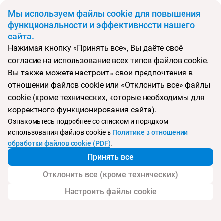
BYN
Мы используем файлы cookie для повышения
функциональности и эффективности нашего
сайта.
Главная
Поиск тура
Prezident Luxury SPA & Wellness Hotel
Нажимая кнопку «Принять все», Вы даёте своё
согласие на использование всех типов файлов cookie.
Вы также можете настроить свои предпочтения в
Перейти в подбор
отношении файлов cookie или «Отклонить все» файлы
cookie (кроме технических, которые необходимы для
Чехия, Карловы Вары
корректного функционирования сайта).
Ознакомьтесь подробнее со списком и порядком
использования файлов cookie в
Политике в отношении
обработки файлов cookie (PDF)
.
Prezident Luxury SPA & Wellness Hotel
Принять все
Отклонить все (кроме технических)
Настроить файлы cookie