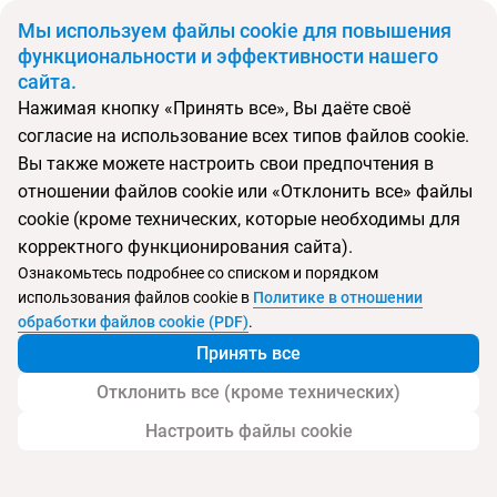
BYN
Мы используем файлы cookie для повышения
функциональности и эффективности нашего
сайта.
Главная
Поиск тура
Престиж
Нажимая кнопку «Принять все», Вы даёте своё
согласие на использование всех типов файлов cookie.
Перейти в подбор
Вы также можете настроить свои предпочтения в
отношении файлов cookie или «Отклонить все» файлы
Россия, Сочи
cookie (кроме технических, которые необходимы для
корректного функционирования сайта).
Тип:
Семейный
Ознакомьтесь подробнее со списком и порядком
использования файлов cookie в
Политике в отношении
Престиж
обработки файлов cookie (PDF)
.
Принять все
Отклонить все (кроме технических)
Настроить файлы cookie