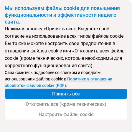
BYN
Мы используем файлы cookie для повышения
функциональности и эффективности нашего
сайта.
Главная
Поиск тура
Preluna Hotel & Spa
Нажимая кнопку «Принять все», Вы даёте своё
согласие на использование всех типов файлов cookie.
Перейти в подбор
Вы также можете настроить свои предпочтения в
отношении файлов cookie или «Отклонить все» файлы
Мальта, Слима
cookie (кроме технических, которые необходимы для
корректного функционирования сайта).
Ознакомьтесь подробнее со списком и порядком
использования файлов cookie в
Политике в отношении
Preluna Hotel & Spa
обработки файлов cookie (PDF)
.
Принять все
Отклонить все (кроме технических)
Настроить файлы cookie
Услуги
Пляж
Детям
Контакты отеля