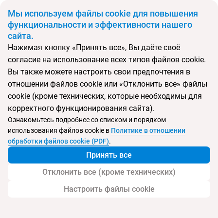
BYN
Мы используем файлы cookie для повышения
функциональности и эффективности нашего
сайта.
Главная
Поиск тура
Potamaki Beach
Нажимая кнопку «Принять все», Вы даёте своё
согласие на использование всех типов файлов cookie.
Перейти в подбор
Вы также можете настроить свои предпочтения в
отношении файлов cookie или «Отклонить все» файлы
Греция, Бенитсес
cookie (кроме технических, которые необходимы для
корректного функционирования сайта).
Ознакомьтесь подробнее со списком и порядком
использования файлов cookie в
Политике в отношении
Potamaki Beach
обработки файлов cookie (PDF)
.
Принять все
Отклонить все (кроме технических)
Настроить файлы cookie