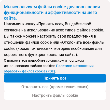
BYN
Мы используем файлы cookie для повышения
функциональности и эффективности нашего
сайта.
Главная
Поиск тура
Possidi Holidays Resort
Нажимая кнопку «Принять все», Вы даёте своё
согласие на использование всех типов файлов cookie.
Перейти в подбор
Вы также можете настроить свои предпочтения в
отношении файлов cookie или «Отклонить все» файлы
Греция, Поссиди
cookie (кроме технических, которые необходимы для
корректного функционирования сайта).
Тип:
Семейный
Ознакомьтесь подробнее со списком и порядком
использования файлов cookie в
Политике в отношении
Possidi Holidays Resort
обработки файлов cookie (PDF)
.
Принять все
Отклонить все (кроме технических)
Настроить файлы cookie