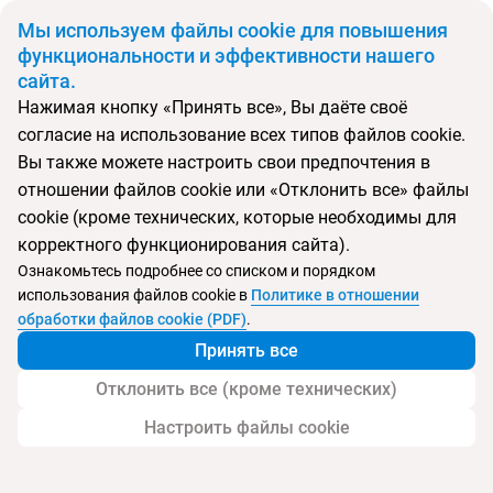
BYN
Мы используем файлы cookie для повышения
функциональности и эффективности нашего
сайта.
Главная
Поиск тура
Porto Bay Falesia
Нажимая кнопку «Принять все», Вы даёте своё
согласие на использование всех типов файлов cookie.
Перейти в подбор
Вы также можете настроить свои предпочтения в
отношении файлов cookie или «Отклонить все» файлы
Португалия, Албуфейра
cookie (кроме технических, которые необходимы для
корректного функционирования сайта).
Ознакомьтесь подробнее со списком и порядком
использования файлов cookie в
Политике в отношении
Porto Bay Falesia
обработки файлов cookie (PDF)
.
Принять все
Отклонить все (кроме технических)
Настроить файлы cookie