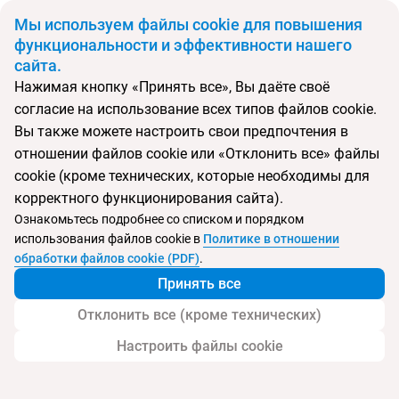
BYN
Мы используем файлы cookie для повышения
функциональности и эффективности нашего
сайта.
Главная
Поиск тура
Picasso
Нажимая кнопку «Принять все», Вы даёте своё
согласие на использование всех типов файлов cookie.
Перейти в подбор
Вы также можете настроить свои предпочтения в
отношении файлов cookie или «Отклонить все» файлы
Албания, Влёра
cookie (кроме технических, которые необходимы для
корректного функционирования сайта).
Тип:
Цена-качество ⚡
Ознакомьтесь подробнее со списком и порядком
использования файлов cookie в
Политике в отношении
Picasso
обработки файлов cookie (PDF)
.
Принять все
Отклонить все (кроме технических)
Настроить файлы cookie