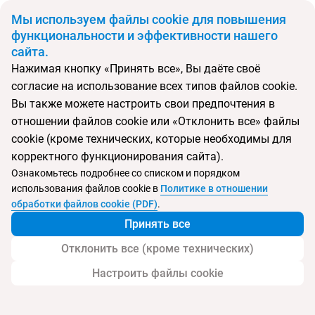
BYN
Мы используем файлы cookie для повышения
функциональности и эффективности нашего
сайта.
Главная
Поиск тура
Phuket Marriott Resort & Spa Nai Yang Beach
Нажимая кнопку «Принять все», Вы даёте своё
согласие на использование всех типов файлов cookie.
Вы также можете настроить свои предпочтения в
Перейти в подбор
отношении файлов cookie или «Отклонить все» файлы
cookie (кроме технических, которые необходимы для
Таиланд, Най Янг
корректного функционирования сайта).
Ознакомьтесь подробнее со списком и порядком
Тип:
Семейный
использования файлов cookie в
Политике в отношении
обработки файлов cookie (PDF)
.
Phuket Marriott Resort & Spa Nai Yang Beach
Принять все
Отклонить все (кроме технических)
Настроить файлы cookie