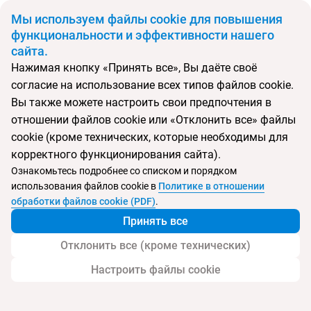
BYN
Мы используем файлы cookie для повышения
функциональности и эффективности нашего
сайта.
Главная
Поиск тура
Phuket Island View
Нажимая кнопку «Принять все», Вы даёте своё
согласие на использование всех типов файлов cookie.
Перейти в подбор
Вы также можете настроить свои предпочтения в
отношении файлов cookie или «Отклонить все» файлы
Таиланд, Карон
cookie (кроме технических, которые необходимы для
корректного функционирования сайта).
Тип:
Цена-качество ⚡
Ознакомьтесь подробнее со списком и порядком
использования файлов cookie в
Политике в отношении
Phuket Island View
обработки файлов cookie (PDF)
.
Принять все
Отклонить все (кроме технических)
Настроить файлы cookie