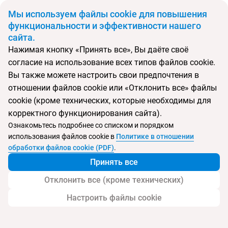
BYN
Мы используем файлы cookie для повышения
функциональности и эффективности нашего
сайта.
Главная
Поиск тура
Sentido Phenicia
Нажимая кнопку «Принять все», Вы даёте своё
согласие на использование всех типов файлов cookie.
Перейти в подбор
Вы также можете настроить свои предпочтения в
отношении файлов cookie или «Отклонить все» файлы
Тунис, Хаммамет
cookie (кроме технических, которые необходимы для
корректного функционирования сайта).
Ознакомьтесь подробнее со списком и порядком
Хит продаж
Тип:
Цена-качество ⚡
использования файлов cookie в
Политике в отношении
Отель Sentido Phenicia
обработки файлов cookie (PDF)
.
Принять все
Отклонить все (кроме технических)
Настроить файлы cookie