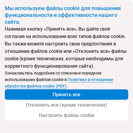
BYN
Мы используем файлы cookie для повышения
функциональности и эффективности нашего
сайта.
Главная
Поиск тура
Petradi Beach
Нажимая кнопку «Принять все», Вы даёте своё
согласие на использование всех типов файлов cookie.
Перейти в подбор
Вы также можете настроить свои предпочтения в
отношении файлов cookie или «Отклонить все» файлы
Греция, Ретимно
cookie (кроме технических, которые необходимы для
корректного функционирования сайта).
Тип:
Семейный
Ознакомьтесь подробнее со списком и порядком
использования файлов cookie в
Политике в отношении
Petradi Beach
обработки файлов cookie (PDF)
.
Принять все
Отклонить все (кроме технических)
Настроить файлы cookie