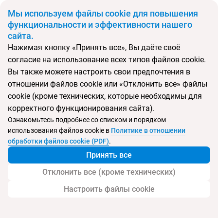
BYN
Мы используем файлы cookie для повышения
функциональности и эффективности нашего
сайта.
Главная
Поиск тура
Petasos Beach Resort & Spa
Нажимая кнопку «Принять все», Вы даёте своё
согласие на использование всех типов файлов cookie.
Перейти в подбор
Вы также можете настроить свои предпочтения в
отношении файлов cookie или «Отклонить все» файлы
Греция, Платис Гиалос
cookie (кроме технических, которые необходимы для
корректного функционирования сайта).
Тип:
СПА-отель
Ознакомьтесь подробнее со списком и порядком
использования файлов cookie в
Политике в отношении
Petasos Beach Resort & Spa
обработки файлов cookie (PDF)
.
Принять все
Отклонить все (кроме технических)
Настроить файлы cookie
Услуги
Пляж
Детям
Контакты отеля