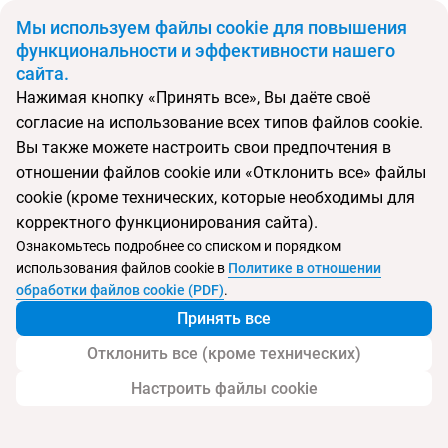
BYN
Мы используем файлы cookie для повышения
функциональности и эффективности нашего
сайта.
Главная
Поиск тура
Pestana Viking
Нажимая кнопку «Принять все», Вы даёте своё
согласие на использование всех типов файлов cookie.
Перейти в подбор
Вы также можете настроить свои предпочтения в
отношении файлов cookie или «Отклонить все» файлы
Португалия, Алгарве
cookie (кроме технических, которые необходимы для
корректного функционирования сайта).
Ознакомьтесь подробнее со списком и порядком
использования файлов cookie в
Политике в отношении
Pestana Viking
обработки файлов cookie (PDF)
.
Принять все
Отклонить все (кроме технических)
Настроить файлы cookie