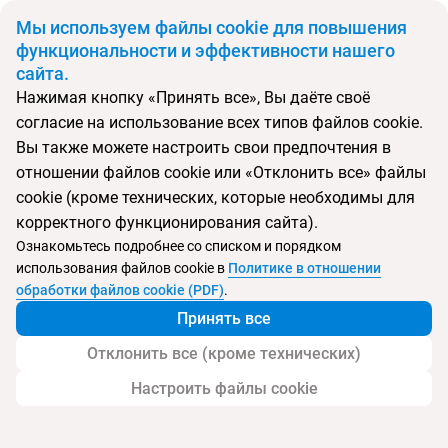
BYN
Мы используем файлы cookie для повышения
функциональности и эффективности нашего
сайта.
Главная
Поиск тура
Perla Zlatibor Apartment
Нажимая кнопку «Принять все», Вы даёте своё
согласие на использование всех типов файлов cookie.
Перейти в подбор
Вы также можете настроить свои предпочтения в
отношении файлов cookie или «Отклонить все» файлы
Сербия, Златибор
cookie (кроме технических, которые необходимы для
корректного функционирования сайта).
Тип:
Экономичный
Ознакомьтесь подробнее со списком и порядком
использования файлов cookie в
Политике в отношении
Perla Zlatibor Apartment
обработки файлов cookie (PDF)
.
Принять все
Отклонить все (кроме технических)
Настроить файлы cookie
Услуги
Детям
Контакты отеля