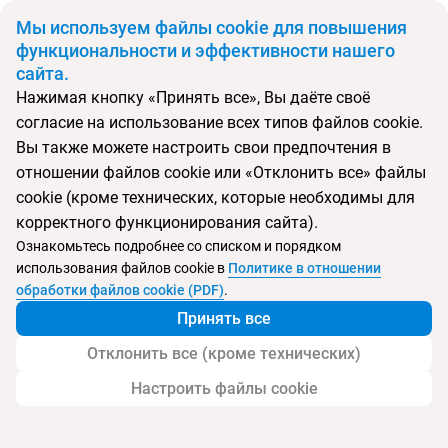
BYN
Мы используем файлы cookie для повышения
функциональности и эффективности нашего
сайта.
Главная
Поиск тура
Pearl River Garden
Нажимая кнопку «Принять все», Вы даёте своё
согласие на использование всех типов файлов cookie.
Перейти в подбор
Вы также можете настроить свои предпочтения в
отношении файлов cookie или «Отклонить все» файлы
Китай, Дадунхай
cookie (кроме технических, которые необходимы для
корректного функционирования сайта).
Тип:
Семейный
Ознакомьтесь подробнее со списком и порядком
использования файлов cookie в
Политике в отношении
Pearl River Garden
обработки файлов cookie (PDF)
.
Принять все
Отклонить все (кроме технических)
Настроить файлы cookie